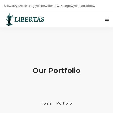
Stowarzyszenie Biegłych Rewidentów, Księgowych, Doradców
Podatkowych, Prawników i Ekonomistów „LIBERTAS”
tel. +48(22)8264141
O NAS
STATUT
WŁADZE
ZASADY ETYKI
Our Portfolio
WSPÓŁPRACA
KONTAKT
POLITYKA PRYWATNOŚCI
Home
Portfolio