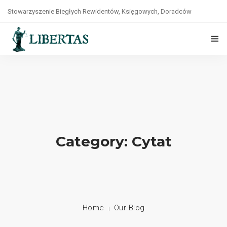
Stowarzyszenie Biegłych Rewidentów, Księgowych, Doradców
Podatkowych, Prawników i Ekonomistów „LIBERTAS”
tel. +48(22)8264141
O NAS
STATUT
WŁADZE
ZASADY ETYKI
Category: Cytat
WSPÓŁPRACA
KONTAKT
POLITYKA PRYWATNOŚCI
Home
Our Blog